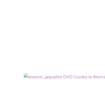
ENTERTAINMENT
Coulez
Arsenic, jaquette DVD Le
Crépuscule des Aigles