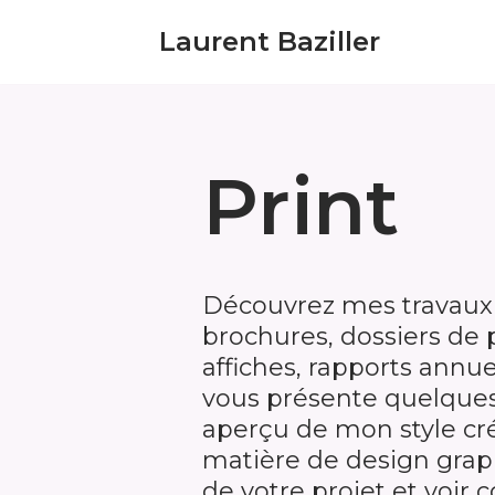
Laurent Baziller
Aller
au
contenu
Print
Découvrez mes travaux
brochures, dossiers de 
affiches, rapports annue
vous présente quelques
aperçu de mon style cré
matière de design grap
de votre projet et voir