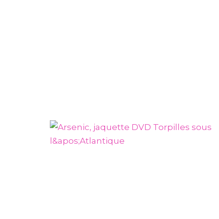
ENTERTAINMENT
DVD
Jaquette CD 2 titres Jeanne
tique
Cherhal / Vincent Baguian