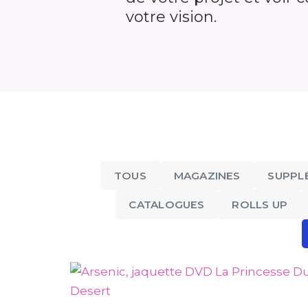
votre vision.
ENTERTAINMENT
D La
Arsenic, jaquette DVD Au
rt
Sixième Jour
TOUS
MAGAZINES
SUPPL
CATALOGUES
ROLLS UP